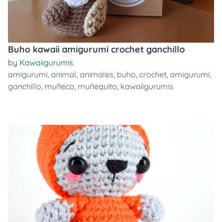
Buho kawaii amigurumi crochet ganchillo
by
Kawaiigurumis
amigurumi
,
animal
,
animales
,
buho
,
crochet
,
amigurumi
,
ganchillo
,
muñeco
,
muñequito
,
kawaiigurumis