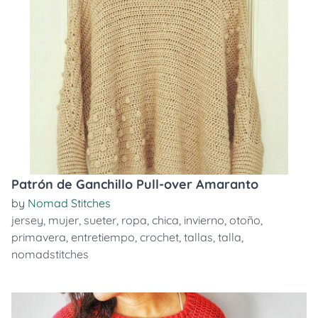
Patrón de Ganchillo Pull-over Amaranto
by
Nomad Stitches
jersey
,
mujer
,
sueter
,
ropa
,
chica
,
invierno
,
otoño
,
primavera
,
entretiempo
,
crochet
,
tallas
,
talla
,
nomadstitches