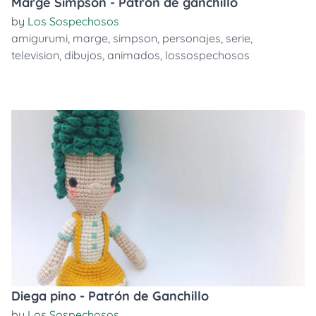
Marge Simpson - Patrón de ganchillo
by
Los Sospechosos
amigurumi
,
marge
,
simpson
,
personajes
,
serie
,
television
,
dibujos
,
animados
,
lossospechosos
Diega pino - Patrón de Ganchillo
by
Los Sospechosos