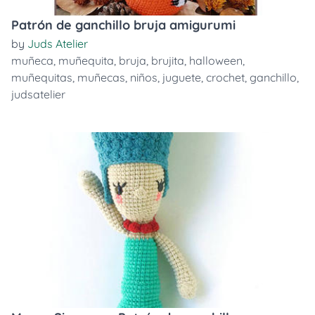
Patrón de ganchillo bruja amigurumi
by
Juds Atelier
muñeca
,
muñequita
,
bruja
,
brujita
,
halloween
,
muñequitas
,
muñecas
,
niños
,
juguete
,
crochet
,
ganchillo
,
judsatelier