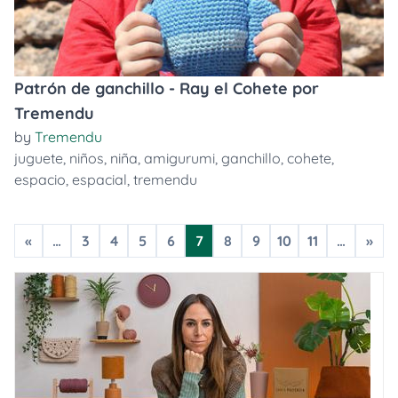
Patrón de ganchillo - Ray el Cohete por
Tremendu
by
Tremendu
juguete
,
niños
,
niña
,
amigurumi
,
ganchillo
,
cohete
,
espacio
,
espacial
,
tremendu
«
…
3
4
5
6
7
8
9
10
11
…
»