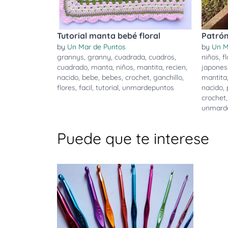
Tutorial manta bebé floral
Patró
by
Un Mar de Puntos
by
Un M
grannys
,
granny
,
cuadrada
,
cuadros
,
niños
,
fl
cuadrado
,
manta
,
niños
,
mantita
,
recien
,
japones
nacido
,
bebe
,
bebes
,
crochet
,
ganchillo
,
mantita
flores
,
facil
,
tutorial
,
unmardepuntos
nacido
,
crochet
unmard
Puede que te interese