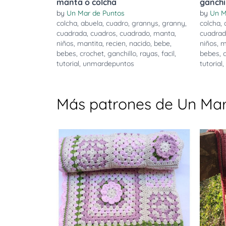
manta o colcha
ganchi
by
Un Mar de Puntos
by
Un M
colcha
,
abuela
,
cuadro
,
grannys
,
granny
,
colcha
,
cuadrada
,
cuadros
,
cuadrado
,
manta
,
cuadra
niños
,
mantita
,
recien
,
nacido
,
bebe
,
niños
,
m
bebes
,
crochet
,
ganchillo
,
rayas
,
facil
,
bebes
,
tutorial
,
unmardepuntos
tutorial
,
Más patrones de Un Mar