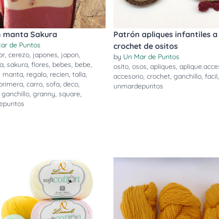
n manta Sakura
Patrón apliques infantiles a
ar de Puntos
crochet de ositos
or
,
cerezo
,
japones
,
japon
,
by
Un Mar de Puntos
a
,
sakura
,
flores
,
bebes
,
bebe
,
osito
,
osos
,
apliques
,
aplique.acce
,
manta
,
regalo
,
recien
,
talla
,
accesorio
,
crochet
,
ganchillo
,
facil
primera
,
carro
,
sofa
,
deco
,
unmardepuntos
,
ganchillo
,
granny
,
square
,
epuntos