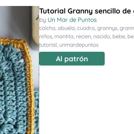
Tutorial Granny sencillo de 
by
Un Mar de Puntos
colcha
,
abuela
,
cuadro
,
grannys
,
gran
niños
,
mantita
,
recien
,
nacido
,
bebe
,
be
tutorial
,
unmardepuntos
Al patrón