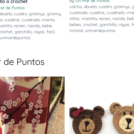
by
Un Mar de Puntos
llo o crochet
colcha
,
abuela
,
cuadro
,
grannys
,
ar de Puntos
cuadrada
,
cuadros
,
cuadrado
,
ma
abuela
,
cuadro
,
grannys
,
granny
,
niños
,
mantita
,
recien
,
nacido
,
be
da
,
cuadros
,
cuadrado
,
manta
,
bebes
,
crochet
,
ganchillo
,
rayas
,
f
antita
,
recien
,
nacido
,
bebe
,
tutorial
,
unmardepuntos
crochet
,
ganchillo
,
rayas
,
facil
,
unmardepuntos
 de Puntos