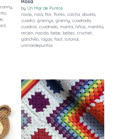
Rosa
granny
,
by
Un Mar de Puntos
nta
,
rosas
,
rosa
,
flor
,
flores
,
colcha
,
abuela
,
be
,
cuadro
,
grannys
,
granny
,
cuadrada
,
acil
,
cuadros
,
cuadrado
,
manta
,
niños
,
mantita
,
recien
,
nacido
,
bebe
,
bebes
,
crochet
,
ganchillo
,
rayas
,
facil
,
tutorial
,
unmardepuntos