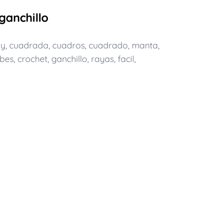
ganchillo
ny
,
cuadrada
,
cuadros
,
cuadrado
,
manta
,
bes
,
crochet
,
ganchillo
,
rayas
,
facil
,