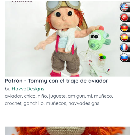
Patrón - Tommy con el traje de aviador
by
HavvaDesigns
aviador
,
chico
,
niño
,
juguete
,
amigurumi
,
muñeco
,
crochet
,
ganchillo
,
muñecos
,
havvadesigns