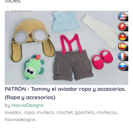
faciles.
PATRÓN - Tommy el aviador ropa y accesorios.
(Ropa y accesorios)
by
HavvaDesigns
aviador
,
ropa
,
muñeco
,
crochet
,
ganchillo
,
muñecos
,
havvadesigns