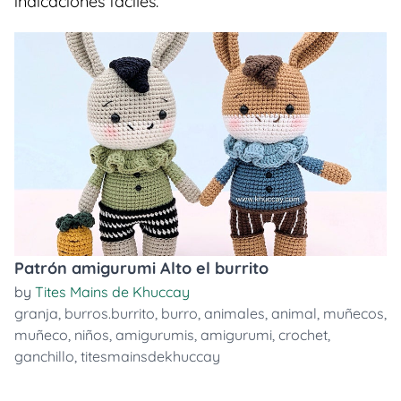
indicaciones faciles.
Patrón amigurumi Alto el burrito
by
Tites Mains de Khuccay
granja
,
burros.burrito
,
burro
,
animales
,
animal
,
muñecos
,
muñeco
,
niños
,
amigurumis
,
amigurumi
,
crochet
,
ganchillo
,
titesmainsdekhuccay