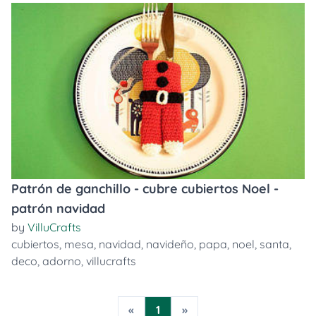
Patrón de ganchillo - cubre cubiertos Noel -
patrón navidad
by
VilluCrafts
cubiertos
,
mesa
,
navidad
,
navideño
,
papa
,
noel
,
santa
,
deco
,
adorno
,
villucrafts
«
1
»