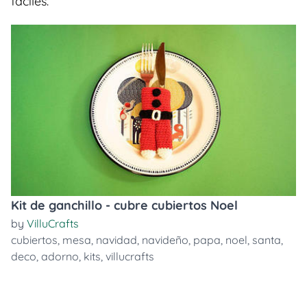
faciles.
Kit de ganchillo - cubre cubiertos Noel
by
VilluCrafts
cubiertos
,
mesa
,
navidad
,
navideño
,
papa
,
noel
,
santa
,
deco
,
adorno
,
kits
,
villucrafts