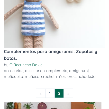
Complementos para amigurumis: Zapatos y
botas.
by
O Recuncho De Jei
accesorios
,
accesorio
,
complemeto
,
amigurumi
,
muñequito
,
muñeco
,
crochet
,
niños
,
orecunchodeJei
«
1
2
»