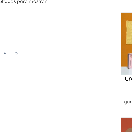
ultados para mostrar
«
»
Cr
gan