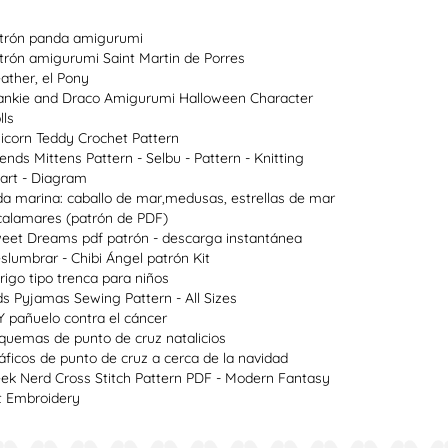
trón panda amigurumi
trón amigurumi Saint Martin de Porres
ather, el Pony
ankie and Draco Amigurumi Halloween Character
lls
icorn Teddy Crochet Pattern
lends Mittens Pattern - Selbu - Pattern - Knitting
art - Diagram
da marina: caballo de mar,medusas, estrellas de mar
calamares (patrón de PDF)
eet Dreams pdf patrón - descarga instantánea
slumbrar - Chibi Ángel patrón Kit
rigo tipo trenca para niños
ds Pyjamas Sewing Pattern - All Sizes
Y pañuelo contra el cáncer
quemas de punto de cruz natalicios
áficos de punto de cruz a cerca de la navidad
ek Nerd Cross Stitch Pattern PDF - Modern Fantasy
t Embroidery