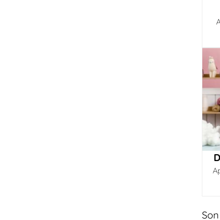
A
D
A
Son