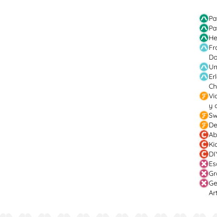
Pa
Pa
He
Fr
Do
Un
Er
Ch
Vi
y 
Sw
De
Ab
Ki
DI
Es
Gr
Ge
Ar