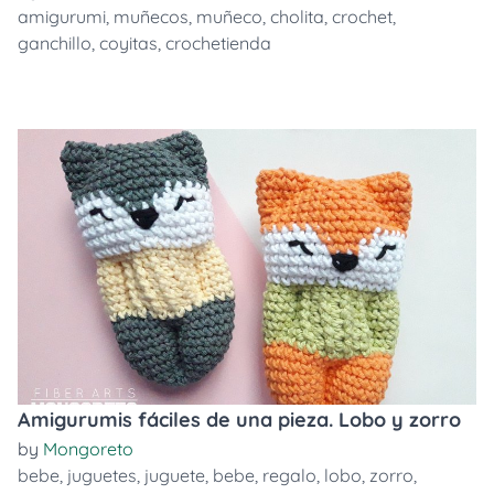
amigurumi
,
muñecos
,
muñeco
,
cholita
,
crochet
,
ganchillo
,
coyitas
,
crochetienda
Amigurumis fáciles de una pieza. Lobo y zorro
by
Mongoreto
bebe
,
juguetes
,
juguete
,
bebe
,
regalo
,
lobo
,
zorro
,