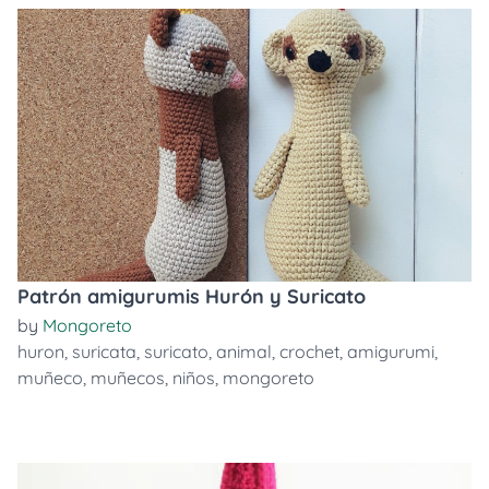
Patrón amigurumis Hurón y Suricato
by
Mongoreto
huron
,
suricata
,
suricato
,
animal
,
crochet
,
amigurumi
,
muñeco
,
muñecos
,
niños
,
mongoreto