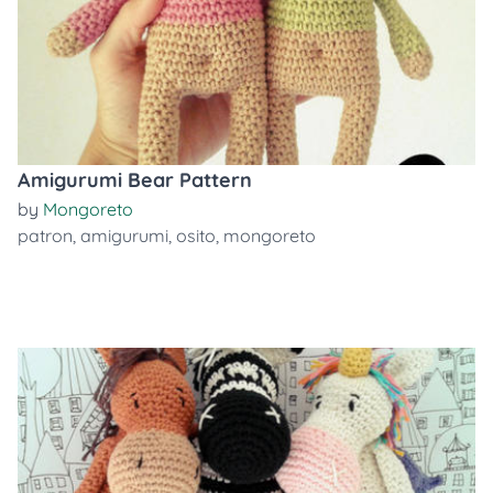
Amigurumi Bear Pattern
by
Mongoreto
patron
,
amigurumi
,
osito
,
mongoreto