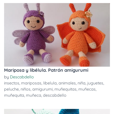
Mariposa y libélula. Patrón amigurumi
by
Descabdello
insectos
,
mariposas
,
libelula
,
animales
,
niña
,
juguetes
,
peluche
,
niños
,
amigurumi
,
muñequitas
,
muñecas
,
muñequita
,
muñeca
,
descabdello