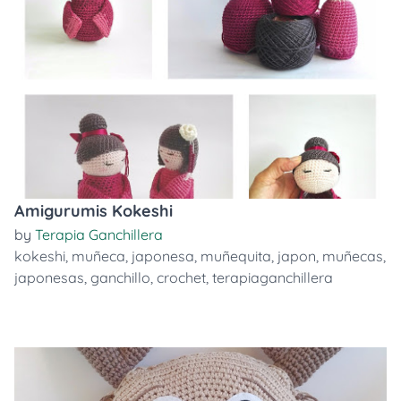
Amigurumis Kokeshi
by
Terapia Ganchillera
kokeshi
,
muñeca
,
japonesa
,
muñequita
,
japon
,
muñecas
,
japonesas
,
ganchillo
,
crochet
,
terapiaganchillera