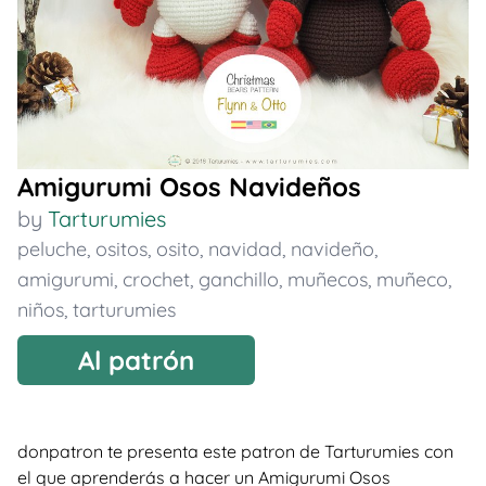
Amigurumi Osos Navideños
by
Tarturumies
peluche
,
ositos
,
osito
,
navidad
,
navideño
,
amigurumi
,
crochet
,
ganchillo
,
muñecos
,
muñeco
,
niños
,
tarturumies
Al patrón
donpatron te presenta este patron de Tarturumies con
el que aprenderás a hacer un Amigurumi Osos