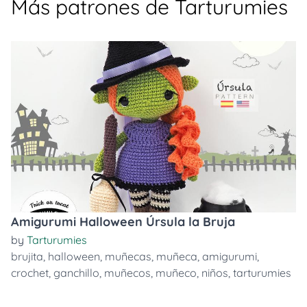
Más patrones de Tarturumies
Amigurumi Halloween Úrsula la Bruja
by
Tarturumies
brujita
,
halloween
,
muñecas
,
muñeca
,
amigurumi
,
crochet
,
ganchillo
,
muñecos
,
muñeco
,
niños
,
tarturumies