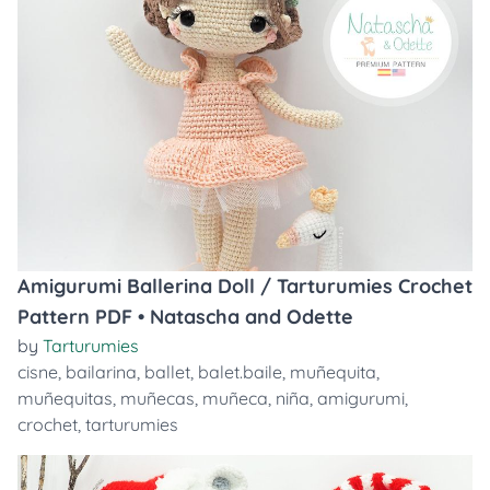
Amigurumi Ballerina Doll / Tarturumies Crochet
Pattern PDF • Natascha and Odette
by
Tarturumies
cisne
,
bailarina
,
ballet
,
balet.baile
,
muñequita
,
muñequitas
,
muñecas
,
muñeca
,
niña
,
amigurumi
,
crochet
,
tarturumies