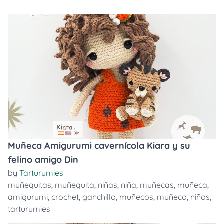
Muñeca Amigurumi cavernícola Kiara y su
felino amigo Din
by
Tarturumies
muñequitas
,
muñequita
,
niñas
,
niña
,
muñecas
,
muñeca
,
amigurumi
,
crochet
,
ganchillo
,
muñecos
,
muñeco
,
niños
,
tarturumies