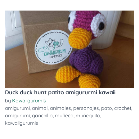
Duck duck hunt patito amigururmi kawaii
by
Kawaiigurumis
amigurumi
,
animal
,
animales
,
personajes
,
pato
,
crochet
,
amigurumi
,
ganchillo
,
muñeco
,
muñequito
,
kawaiigurumis