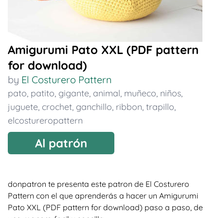
Amigurumi Pato XXL (PDF pattern
for download)
by
El Costurero Pattern
pato
,
patito
,
gigante
,
animal
,
muñeco
,
niños
,
juguete
,
crochet
,
ganchillo
,
ribbon
,
trapillo
,
elcostureropattern
Al patrón
donpatron te presenta este patron de El Costurero
Pattern con el que aprenderás a hacer un Amigurumi
Pato XXL (PDF pattern for download) paso a paso, de