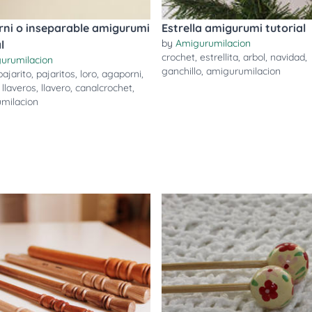
ni o inseparable amigurumi
Estrella amigurumi tutorial
by
Amigurumilacion
l
crochet
,
estrellita
,
arbol
,
navidad
,
urumilacion
ganchillo
,
amigurumilacion
pajarito
,
pajaritos
,
loro
,
agaporni
,
,
llaveros
,
llavero
,
canalcrochet
,
milacion