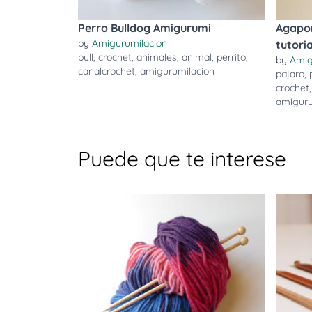
Perro Bulldog Amigurumi
Agapor
by
Amigurumilacion
tutoria
bull
,
crochet
,
animales
,
animal
,
perrito
,
by
Amig
canalcrochet
,
amigurumilacion
pajaro
,
crochet
amiguru
Puede que te interese