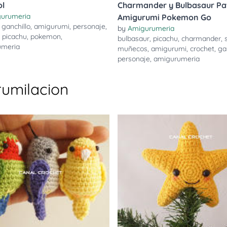
ol
Charmander y Bulbasaur Pa
urumeria
Amigurumi Pokemon Go
,
ganchillo
,
amigurumi
,
personaje
,
by
Amigurumeria
,
picachu
,
pokemon
,
bulbasaur
,
picachu
,
charmander
,
umeria
muñecos
,
amigurumi
,
crochet
,
ga
personaje
,
amigurumeria
umilacion