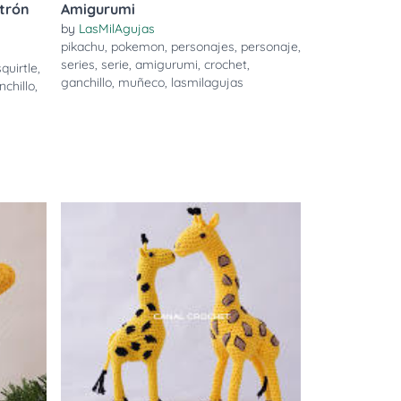
trón
Amigurumi
by
LasMilAgujas
pikachu
,
pokemon
,
personajes
,
personaje
,
series
,
serie
,
amigurumi
,
crochet
,
squirtle
,
ganchillo
,
muñeco
,
lasmilagujas
nchillo
,