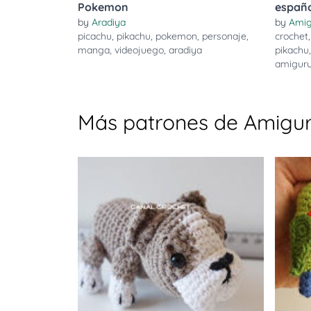
Pokemon
españ
by
Aradiya
by
Amig
picachu
,
pikachu
,
pokemon
,
personaje
,
crochet
manga
,
videojuego
,
aradiya
pikachu
amigur
Más patrones de Amigur