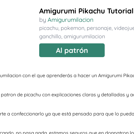
Amigurumi Pikachu Tutorial
by
Amigurumilacion
picachu
,
pokemon
,
personaje
,
videoju
ganchillo
,
amigurumilacion
Al patrón
umilacion con el que aprenderás a hacer un Amigurumi Pikac
so patron de picachu con explicaciones claras y detalladas 
rte a confeccionarlo ya que está pensado para que lo pueda
scando, no pasa nada, estamos seguros que en donpatron lo 