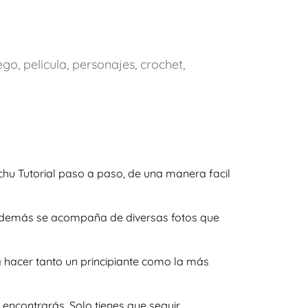
ego
,
pelicula
,
personajes
,
crochet
,
hu Tutorial paso a paso, de una manera facil
y además se acompaña de diversas fotos que
 hacer tanto un principiante como la más
encontrarás. Solo tienes que seguir