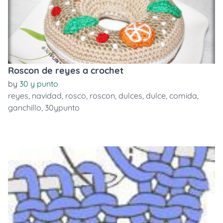
Roscon de reyes a crochet
by
30 y punto
reyes
,
navidad
,
rosco
,
roscon
,
dulces
,
dulce
,
comida
,
ganchillo
,
30ypunto