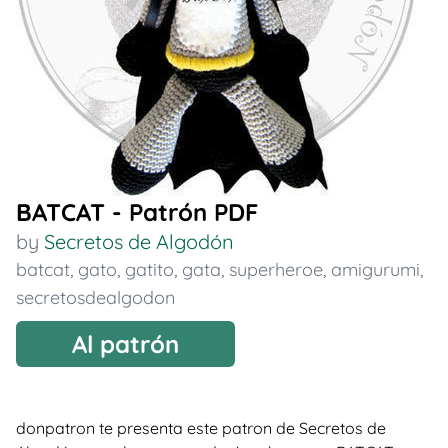
BATCAT - Patrón PDF
by
Secretos de Algodón
batcat
,
gato
,
gatito
,
gata
,
superheroe
,
amigurumi
,
secretosdealgodon
Al patrón
donpatron te presenta este patron de Secretos de