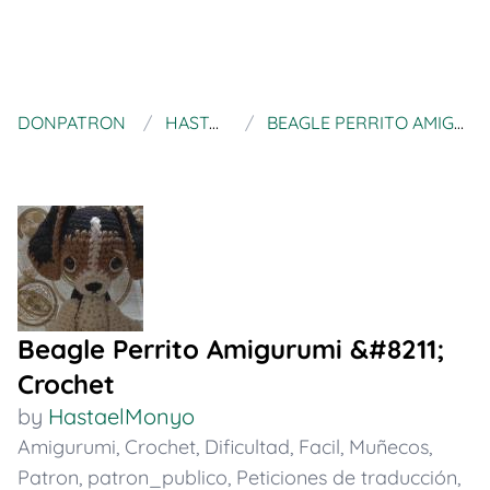
DONPATRON
HASTAELMONYO
BEAGLE PERRITO AMIGURUMI &#8211; CROCHET
Beagle Perrito Amigurumi &#8211;
Crochet
by
HastaelMonyo
Amigurumi
,
Crochet
,
Dificultad
,
Facil
,
Muñecos
,
Patron
,
patron_publico
,
Peticiones de traducción
,