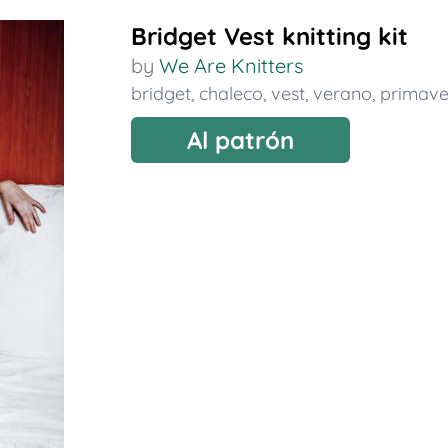
Bridget Vest knitting kit
by
We Are Knitters
bridget
,
chaleco
,
vest
,
verano
,
primave
Al patrón