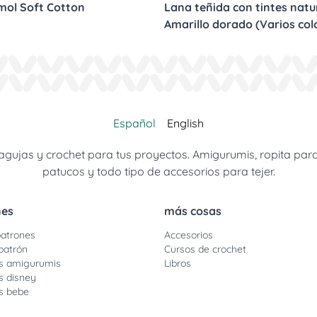
imol Soft Cotton
Lana teñida con tintes natur
Amarillo dorado (Varios col
Español
English
jas y crochet para tus proyectos. Amigurumis, ropita para be
patucos y todo tipo de accesorios para tejer.
nes
más cosas
atrones
Accesorios
patrón
Cursos de crochet
s amigurumis
Libros
s disney
s bebe