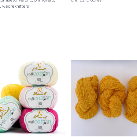
camiseta
,
verano
,
primavera
,
antifaz
,
crochet
,
weareknitters