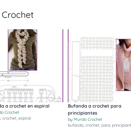
 Crochet
a a crochet en espiral
Bufanda a crochet para
o Crochet
principiantes
a
,
crochet
,
espiral
by
Mundo Crochet
bufanda
,
crochet
,
para
,
principian