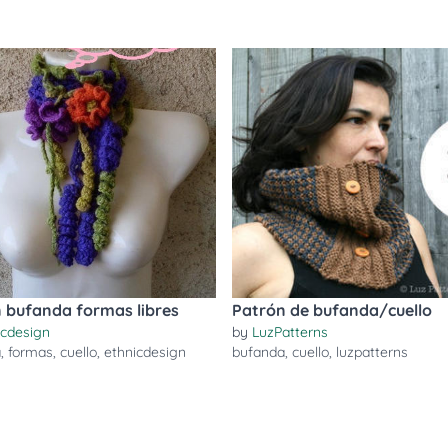
 bufanda formas libres
Patrón de bufanda/cuello
icdesign
by
LuzPatterns
a
,
formas
,
cuello
,
ethnicdesign
bufanda
,
cuello
,
luzpatterns