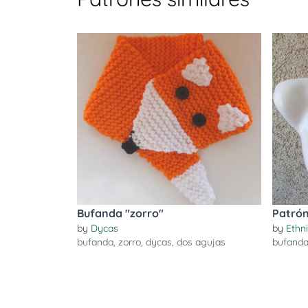
Bufanda "zorro"
Patrón
by
Dycas
by
Ethn
bufanda
,
zorro
,
dycas
,
dos agujas
bufand