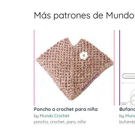
Más patrones de Mundo
Poncho a crochet para niña
Bufand
by
Mundo Crochet
by
Mund
poncho
,
crochet
,
para
,
niña
bufand