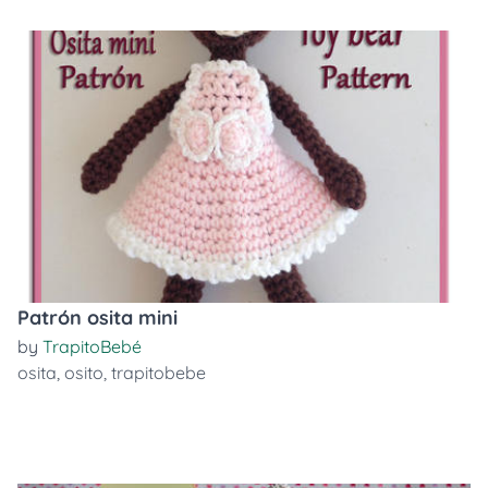
Patrón osita mini
by
TrapitoBebé
osita
,
osito
,
trapitobebe