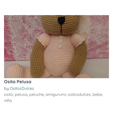
Osita Pelusa
by
OsitosDulces
osito
,
pelusa
,
peluche
,
amigurumi
,
ositosdulces
,
bebe
,
niña