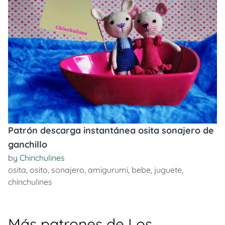
Patrón descarga instantánea osita sonajero de
ganchillo
by
Chinchulines
osita
,
osito
,
sonajero
,
amigurumi
,
bebe
,
juguete
,
chinchulines
Más patrones de Los