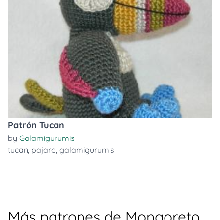
Patrón Tucan
by
Galamigurumis
tucan
,
pajaro
,
galamigurumis
Más patrones de Mongoreto