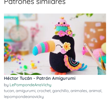
Patrones similares
Héctor Tucán - Patrón Amigurumi
by
LePompondeAnaVichy
tucan
,
amigurumi
,
crochet
,
ganchillo
,
animales
,
animal
,
lepompondeanavicky