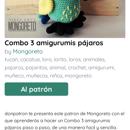
Combo 3 amigurumis pájaros
by
Mongoreto
tucan
,
cacatua
,
loro
,
lorito
,
loros
,
animales
,
pajaros
,
pajaritos
,
animal
,
crochet
,
amigurumi
,
muñeco
,
muñecos
,
niños
,
mongoreto
Al patrón
donpatron te presenta este patron de Mongoreto con el
que aprenderás a hacer un Combo 3 amigurumis
pájaros paso a paso, de una manera facil y sencilla.