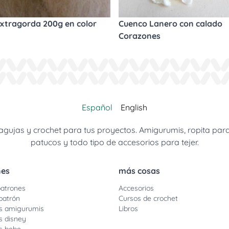
xtragorda 200g en color
Cuenco Lanero con calado
Corazones
Español
English
jas y crochet para tus proyectos. Amigurumis, ropita para be
patucos y todo tipo de accesorios para tejer.
nes
más cosas
atrones
Accesorios
patrón
Cursos de crochet
s amigurumis
Libros
s disney