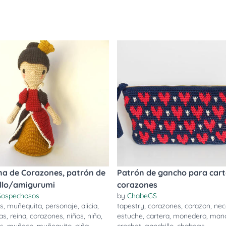
na de Corazones, patrón de
Patrón de gancho para cart
llo/amigurumi
corazones
Sospechosos
by
ChabeGS
s
,
muñequita
,
personaje
,
alicia
,
tapestry
,
corazones
,
corazon
,
nec
as
,
reina
,
corazones
,
niños
,
niño
,
estuche
,
cartera
,
monedero
,
man