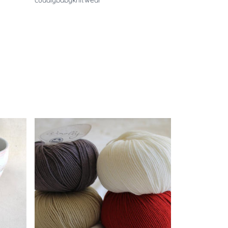
cuddlybabyknitwear