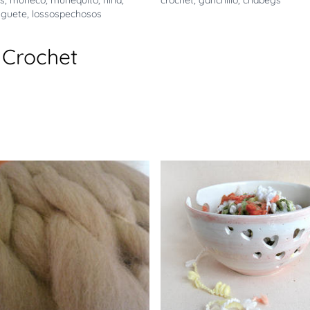
s
,
muñeco
,
muñequito
,
niña
,
crochet
,
ganchillo
,
chabegs
uguete
,
lossospechosos
 Crochet