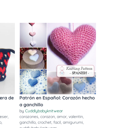
era de
Patrón en Español: Corazón hecho
a ganchillo
by
Cuddlybabyknitwear
eser
,
corazones
,
corazon
,
amor
,
valentin
,
o
,
ganchillo
,
crochet
,
facil
,
amigurumi
,