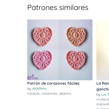
Patrones similares
Patrón de corazones fáciles
La Rei
by
AKARImc
ganchi
corazón
,
corazones
,
akarimc
by
Los 
muñeca
maravill