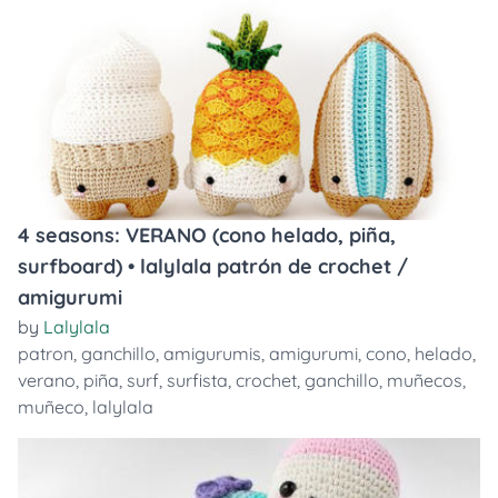
4 seasons: VERANO (cono helado, piña,
surfboard) • lalylala patrón de crochet /
amigurumi
by
Lalylala
patron
,
ganchillo
,
amigurumis
,
amigurumi
,
cono
,
helado
,
verano
,
piña
,
surf
,
surfista
,
crochet
,
ganchillo
,
muñecos
,
muñeco
,
lalylala