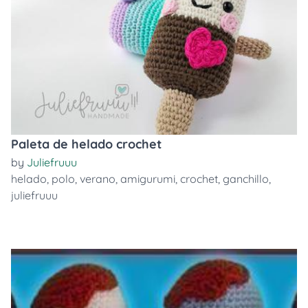
Paleta de helado crochet
by
Juliefruuu
helado
,
polo
,
verano
,
amigurumi
,
crochet
,
ganchillo
,
juliefruuu