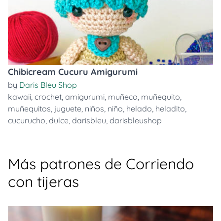
Chibicream Cucuru Amigurumi
by
Daris Bleu Shop
kawaii
,
crochet
,
amigurumi
,
muñeco
,
muñequito
,
muñequitos
,
juguete
,
niños
,
niño
,
helado
,
heladito
,
cucurucho
,
dulce
,
darisbleu
,
darisbleushop
Más patrones de Corriendo
con tijeras