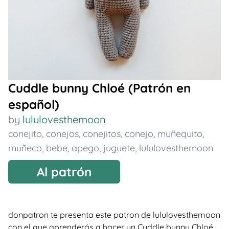
Cuddle bunny Chloé (Patrón en
español)
by
lululovesthemoon
conejito
,
conejos
,
conejitos
,
conejo
,
muñequito
,
muñeco
,
bebe
,
apego
,
juguete
,
lululovesthemoon
Al patrón
donpatron te presenta este patron de lululovesthemoon
con el que aprenderás a hacer un Cuddle bunny Chloé