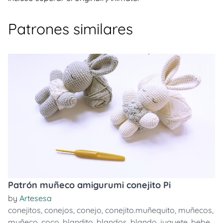
Patrones similares
Patrón muñeco amigurumi conejito Pi
by
Artesesa
conejitos
,
conejos
,
conejo
,
conejito.muñequito
,
muñecos
,
muñeco
,
coco
,
blandito
,
blandos
,
blando
,
juguete
,
bebe
,