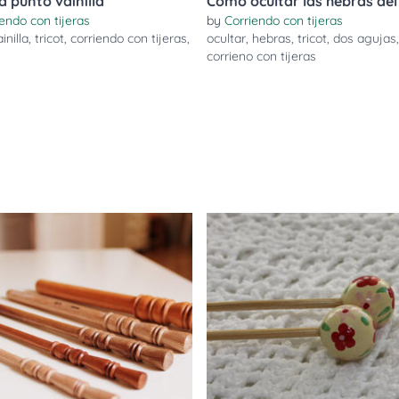
a punto vainilla
Cómo ocultar las hebras del 
endo con tijeras
by
Corriendo con tijeras
inilla
,
tricot
,
corriendo con tijeras
,
ocultar
,
hebras
,
tricot
,
dos agujas
,
corrieno con tijeras