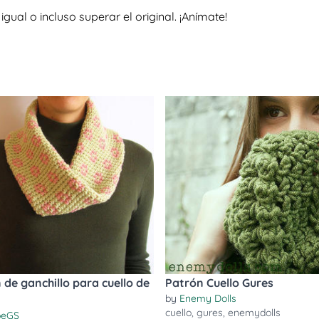
al o incluso superar el original. ¡Anímate!
 de ganchillo para cuello de
Patrón Cuello Gures
by
Enemy Dolls
cuello
,
gures
,
enemydolls
beGS