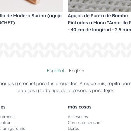
llo de Madera Surina (aguja
Agujas de Punto de Bambu
OCHET)
Pintadas a Mano "Amarillo P
- 40 cm de longitud - 2.5 m
Español
English
jas y crochet para tus proyectos. Amigurumis, ropita para be
patucos y todo tipo de accesorios para tejer.
nes
más cosas
atrones
Accesorios
patrón
Cursos de crochet
s amigurumis
Libros