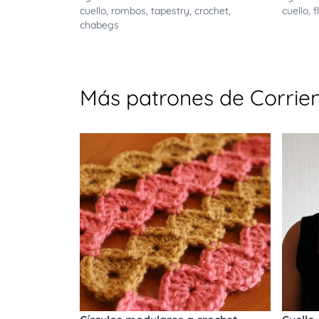
cuello
,
rombos
,
tapestry
,
crochet
,
cuello
,
f
chabegs
Más patrones de Corrien