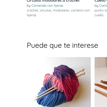
Círculos modulares a crochet
Cuello 
by
Corriendo con tijeras
by
Corri
crochet
,
círculos
,
modulares
,
corrieno con
punto va
tijeras
cuello
Puede que te interese