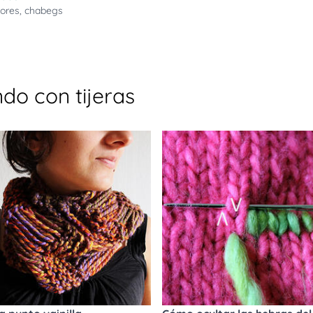
lores
,
chabegs
do con tijeras