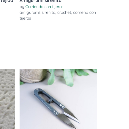
tejido
Amigurumi sirenita
by
Corriendo con tijeras
amigurumi
,
sirenita
,
crochet
,
corrieno con
tijeras