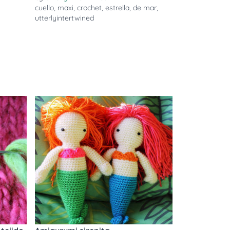
cuello
,
maxi
,
crochet
,
estrella
,
de mar
,
utterlyintertwined