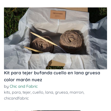
Kit para tejer bufanda cuello en lana gruesa
color marón nuez
by
Chic and Fabric
kits
,
para
,
tejer
,
cuello
,
lana
,
gruesa
,
marron
,
chicandfabric