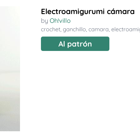
Electroamigurumi cámara
by
Oh!villo
crochet
,
ganchillo
,
camara
,
electroami
Al patrón