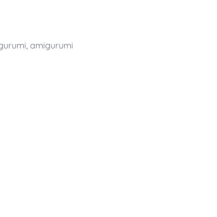
gurumi
,
amigurumi