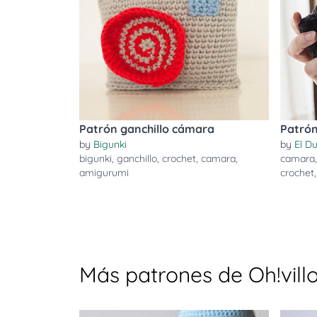
Patrón ganchillo cámara
Patrón
by
Bigunki
by
El D
bigunki
,
ganchillo
,
crochet
,
camara
,
camara
amigurumi
crochet
Más patrones de Oh!vill