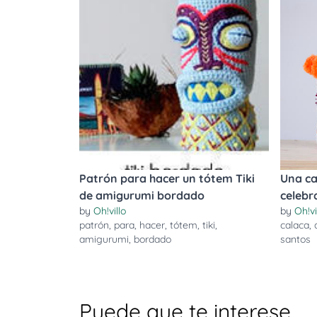
Patrón para hacer un tótem Tiki
Una ca
de amigurumi bordado
celebr
by
Oh!villo
by
Oh!vi
patrón
,
para
,
hacer
,
tótem
,
tiki
,
calaca
,
amigurumi
,
bordado
santos
Puede que te interese