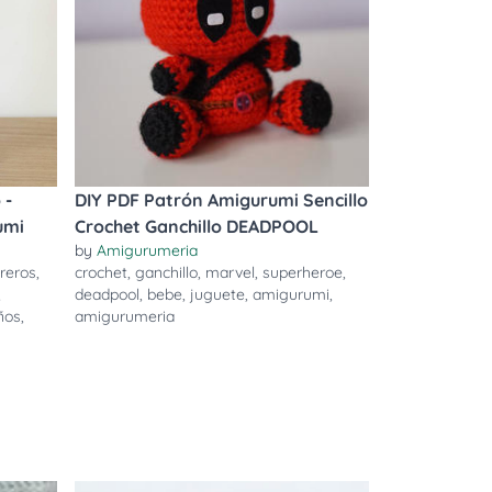
 -
DIY PDF Patrón Amigurumi Sencillo
umi
Crochet Ganchillo DEADPOOL
by
Amigurumeria
reros
,
crochet
,
ganchillo
,
marvel
,
superheroe
,
,
deadpool
,
bebe
,
juguete
,
amigurumi
,
ños
,
amigurumeria