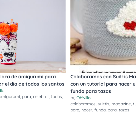
laca de amigurumi para
Colaboramos con Suittis M
ar el día de todos los santos
con un tutorial para hacer 
llo
funda para tazas
amigurumi
,
para
,
celebrar
,
todos
,
by
Oh!villo
colaboramos
,
suittis
,
magazine
,
t
para
,
hacer
,
funda
,
para
,
tazas