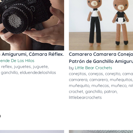
 Amigurumi, Cámara Réflex.
Camarero Camarera Conejo
uende De Los Hilos
Patrón de Ganchillo Amigur
,
reflex
,
juguetes
,
juguete
,
by
Little Bear Crochets
,
ganchillo
,
elduendedeloshilos
conejitos
,
conejos
,
conejito
,
cama
camarera
,
camarero
,
muñequitos
muñequito
,
muñecos
,
muñeco
,
ni
crochet
,
ganchillo
,
patron
,
littlebearcrochets
o