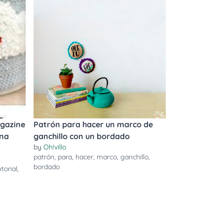
agazine
Patrón para hacer un marco de
una
ganchillo con un bordado
by
Oh!villo
patrón
,
para
,
hacer
,
marco
,
ganchillo
,
bordado
utorial
,