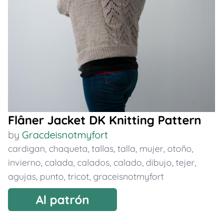
Flâner Jacket DK Knitting Pattern
by
Gracdeisnotmyfort
cardigan
,
chaqueta
,
tallas
,
talla
,
mujer
,
otoño
,
invierno
,
calada
,
calados
,
calado
,
dibujo
,
tejer
,
agujas
,
punto
,
tricot
,
graceisnotmyfort
Al patrón