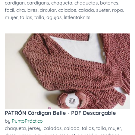
cardigan
,
cardigans
,
chaqueta
,
chaquetas
,
botones
,
facil
,
circulares
,
circular
,
calados
,
calada
,
sueter
,
ropa
,
mujer
,
tallas
,
talla
,
agujas
,
littleritaknits
PATRÓN Cárdigan Belle - PDF Descargable
by
PuntoPráctico
chaqueta
,
jersey
,
calados
,
calado
,
tallas
,
talla
,
mujer
,