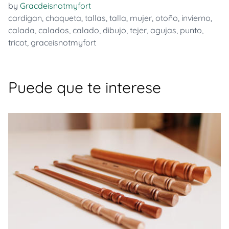
by
Gracdeisnotmyfort
cardigan
,
chaqueta
,
tallas
,
talla
,
mujer
,
otoño
,
invierno
,
calada
,
calados
,
calado
,
dibujo
,
tejer
,
agujas
,
punto
,
tricot
,
graceisnotmyfort
Puede que te interese