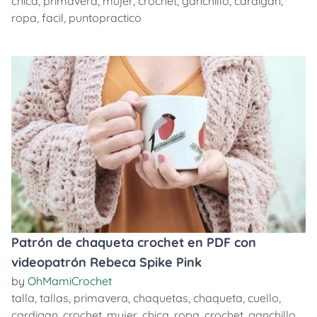
chica
,
primavera
,
mujer
,
crochet
,
ganchillo
,
cardigan
,
ropa
,
facil
,
puntopractico
Patrón de chaqueta crochet en PDF con
videopatrón Rebeca Spike Pink
by
OhMamiCrochet
talla
,
tallas
,
primavera
,
chaquetas
,
chaqueta
,
cuello
,
cardigan
,
crochet
,
mujer
,
chica
,
ropa
,
crochet
,
ganchillo
,