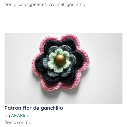
flor
,
pitusasypetetes
,
crochet
,
ganchillo
Patrón flor de ganchillo
by
AKARImc
flor
,
akarimc