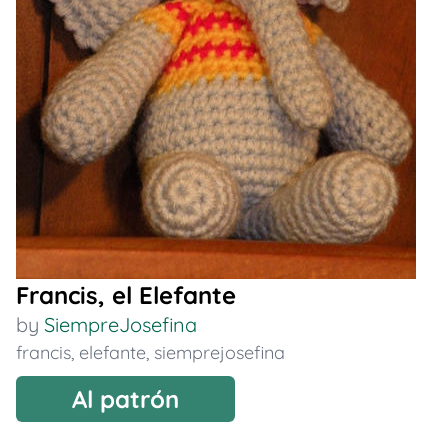
Francis, el Elefante
by
SiempreJosefina
francis
,
elefante
,
siemprejosefina
Al patrón