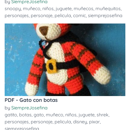
by
SiempreJosefina
snoopy
,
muñeco
,
niños
,
juguete
,
muñecos
,
muñequitos
,
personajes
,
personaje
,
pelicula
,
comic
,
siemprejosefina
PDF - Gato con botas
by
SiempreJosefina
gatito
,
botas
,
gato
,
muñeco
,
niños
,
juguete
,
shrek
,
personajes
,
personaje
,
pelicula
,
disney
,
pixar
,
siemprejosefina