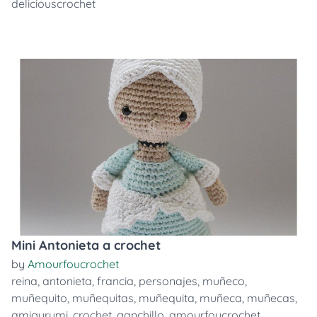
deliciouscrochet
Mini Antonieta a crochet
by
Amourfoucrochet
reina
,
antonieta
,
francia
,
personajes
,
muñeco
,
muñequito
,
muñequitas
,
muñequita
,
muñeca
,
muñecas
,
amigurumi
,
crochet
,
ganchillo
,
amourfoucrochet