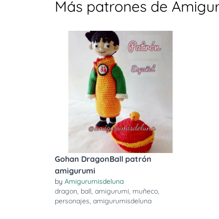
Más patrones de Amigu
Gohan DragonBall patrón
amigurumi
by
Amigurumisdeluna
dragon
,
ball
,
amigurumi
,
muñeco
,
personajes
,
amigurumisdeluna