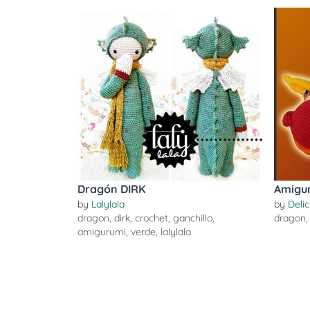
Dragón DIRK
Amigu
by
Lalylala
by
Deli
dragon
,
dirk
,
crochet
,
ganchillo
,
dragon
amigurumi
,
verde
,
lalylala