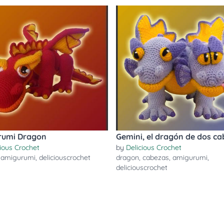
rumi Dragon
Gemini, el dragón de dos c
cious Crochet
by
Delicious Crochet
,
amigurumi
,
deliciouscrochet
dragon
,
cabezas
,
amigurumi
,
deliciouscrochet