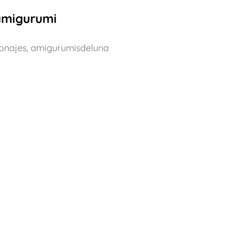
amigurumi
onajes
,
amigurumisdeluna