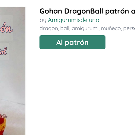
Gohan DragonBall patrón 
by
Amigurumisdeluna
dragon
,
ball
,
amigurumi
,
muñeco
,
pers
Al patrón