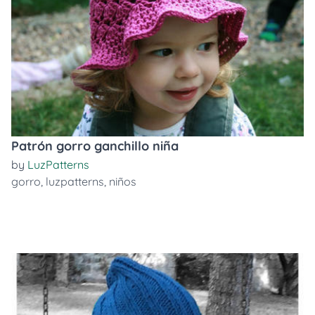
Patrón gorro ganchillo niña
by
LuzPatterns
gorro
,
luzpatterns
,
niños