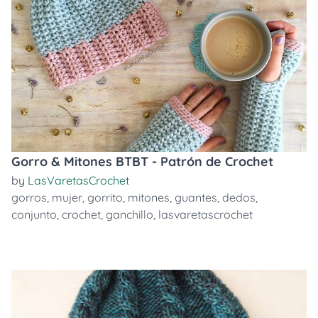
Gorro & Mitones BTBT - Patrón de Crochet
by
LasVaretasCrochet
gorros
,
mujer
,
gorrito
,
mitones
,
guantes
,
dedos
,
conjunto
,
crochet
,
ganchillo
,
lasvaretascrochet