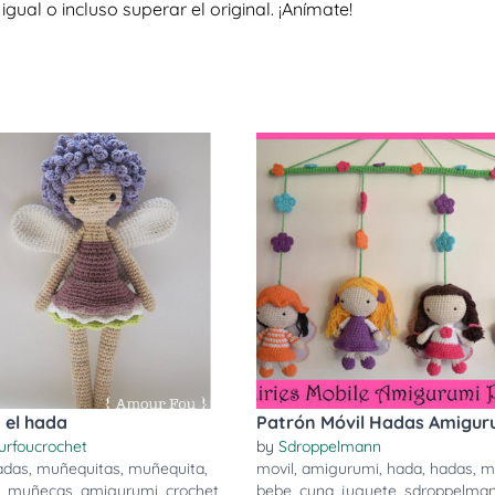
al o incluso superar el original. ¡Anímate!
a el hada
Patrón Móvil Hadas Amigur
rfoucrochet
by
Sdroppelmann
adas
,
muñequitas
,
muñequita
,
movil
,
amigurumi
,
hada
,
hadas
,
m
,
muñecas
,
amigurumi
,
crochet
,
bebe
,
cuna
,
juguete
,
sdroppelma