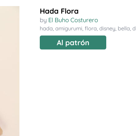
Hada Flora
by
El Buho Costurero
hada
,
amigurumi
,
flora
,
disney
,
bella
,
d
Al patrón