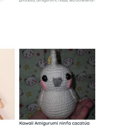
princesa
,
amigurumi
,
hada
,
lecrocheteron
Kawaii Amigurumi ninfa cacatúa