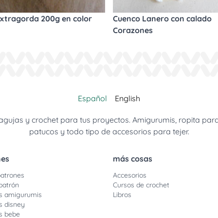
xtragorda 200g en color
Cuenco Lanero con calado
Corazones
Español
English
jas y crochet para tus proyectos. Amigurumis, ropita para be
patucos y todo tipo de accesorios para tejer.
nes
más cosas
atrones
Accesorios
patrón
Cursos de crochet
s amigurumis
Libros
s disney
s bebe