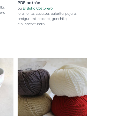
PDF patrón
lla
,
by
El Buho Costurero
ero
loro
,
lorito
,
cacatua
,
pajarito
,
pajaro
,
amigurumi
,
crochet
,
ganchillo
,
elbuhocosturero