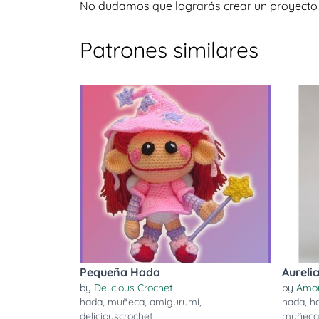
No dudamos que lograrás crear un proyecto igu
Patrones similares
Pequeña Hada
Aureli
by
Delicious Crochet
by
Amou
hada
,
muñeca
,
amigurumi
,
hada
,
h
deliciouscrochet
muñeca