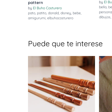
by
El B
pattern
bella
,
be
by
El Buho Costurero
persona
pato
,
patito
,
donald
,
disney
,
bebe
,
dibujos
amigurumi
,
elbuhocosturero
Puede que te interese