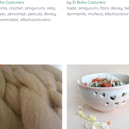
uho Costurero
by
El Buho Costurero
stia
,
crochet
,
amigurumi
,
reloj
,
hada
,
amigurumi
,
flora
,
disney
,
be
jes
,
personaje
,
pelicula
,
disney
,
durmiente
,
muñeca
,
elbuhocostur
,
animados
,
elbuhocosturero