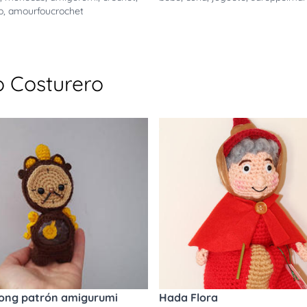
o
,
amourfoucrochet
o Costurero
ong patrón amigurumi
Hada Flora