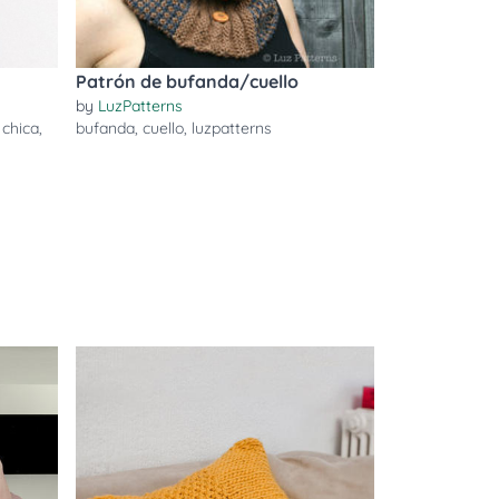
Patrón de bufanda/cuello
by
LuzPatterns
,
chica
,
bufanda
,
cuello
,
luzpatterns