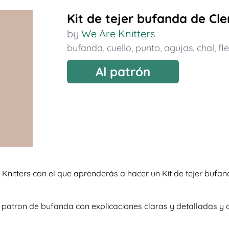
Kit de tejer bufanda de Cle
by
We Are Knitters
bufanda
,
cuello
,
punto
,
agujas
,
chal
,
fl
Al patrón
Knitters con el que aprenderás a hacer un Kit de tejer bufa
oso patron de bufanda con explicaciones claras y detalladas