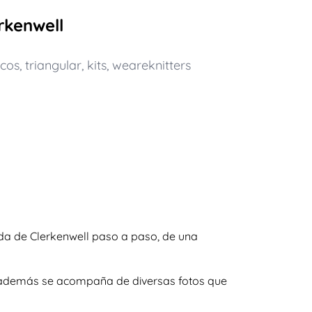
rkenwell
ecos
,
triangular
,
kits
,
weareknitters
nda de Clerkenwell paso a paso, de una
 y además se acompaña de diversas fotos que