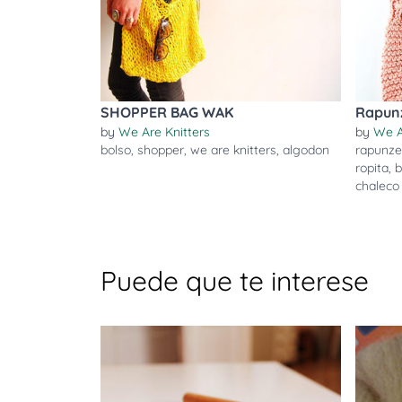
SHOPPER BAG WAK
Rapunz
by
We Are Knitters
by
We A
bolso
,
shopper
,
we are knitters
,
algodon
rapunze
ropita
,
b
chaleco
Puede que te interese