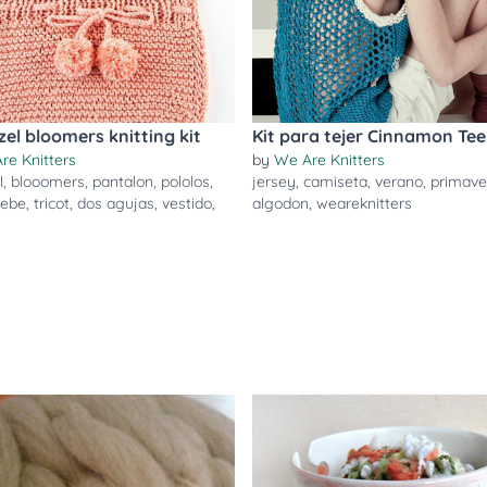
el bloomers knitting kit
Kit para tejer Cinnamon Tee
re Knitters
by
We Are Knitters
l
,
blooomers
,
pantalon
,
pololos
,
jersey
,
camiseta
,
verano
,
primave
ebe
,
tricot
,
dos agujas
,
vestido
,
algodon
,
weareknitters