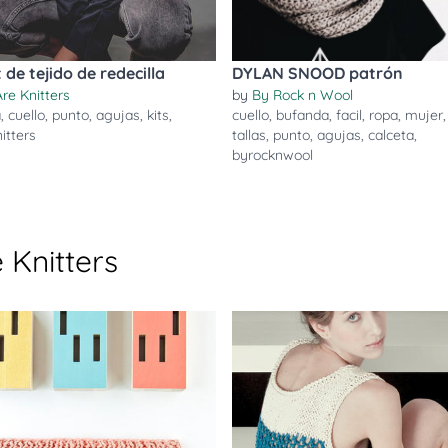
t de tejido de redecilla
DYLAN SNOOD patrón
re Knitters
by
By Rock n Wool
a
,
cuello
,
punto
,
agujas
,
kits
,
cuello
,
bufanda
,
facil
,
ropa
,
mujer
itters
tallas
,
punto
,
agujas
,
calceta
,
byrocknwool
 Knitters