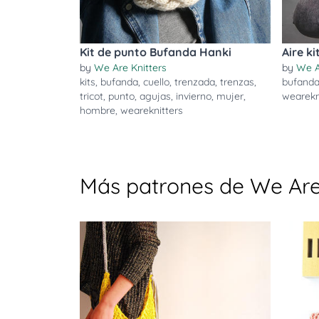
Kit de punto Bufanda Hanki
Aire ki
by
We Are Knitters
by
We A
kits
,
bufanda
,
cuello
,
trenzada
,
trenzas
,
bufand
tricot
,
punto
,
agujas
,
invierno
,
mujer
,
wearekn
hombre
,
weareknitters
Más patrones de We Are