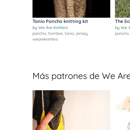
Tonio Poncho knitting kit
The Sc
by
We Are Knitters
by
We A
poncho
,
hombre
,
tonio
,
jersey
,
poncho
weareknitters
Más patrones de We Are