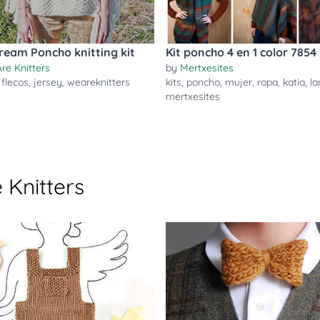
ream Poncho knitting kit
Kit poncho 4 en 1 color 7854
re Knitters
by
Mertxesites
,
flecos
,
jersey
,
weareknitters
kits
,
poncho
,
mujer
,
ropa
,
katia
,
la
mertxesites
 Knitters