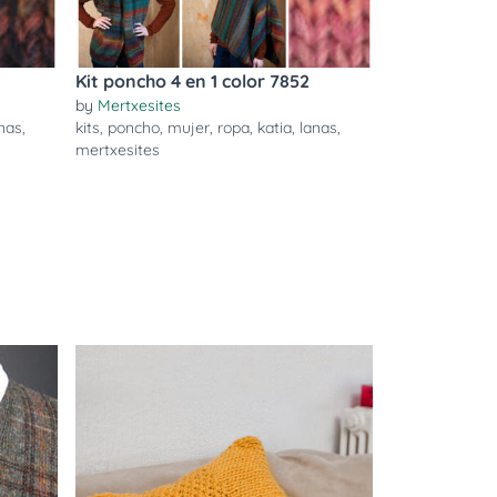
Kit poncho 4 en 1 color 7852
by
Mertxesites
nas
,
kits
,
poncho
,
mujer
,
ropa
,
katia
,
lanas
,
mertxesites