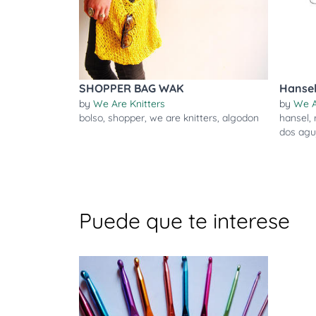
SHOPPER BAG WAK
Hansel
by
We Are Knitters
by
We A
bolso
,
shopper
,
we are knitters
,
algodon
hansel
,
dos agu
Puede que te interese