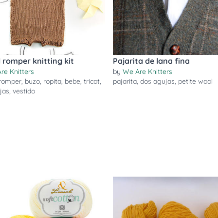
 romper knitting kit
Pajarita de lana fina
re Knitters
by
We Are Knitters
romper
,
buzo
,
ropita
,
bebe
,
tricot
,
pajarita
,
dos agujas
,
petite wool
jas
,
vestido