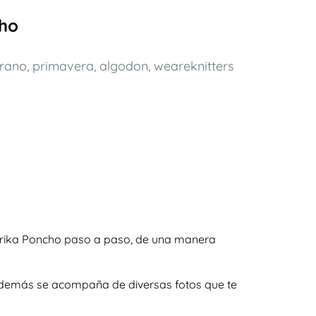
cho
rano
,
primavera
,
algodon
,
weareknitters
aprika Poncho paso a paso, de una manera
y además se acompaña de diversas fotos que te