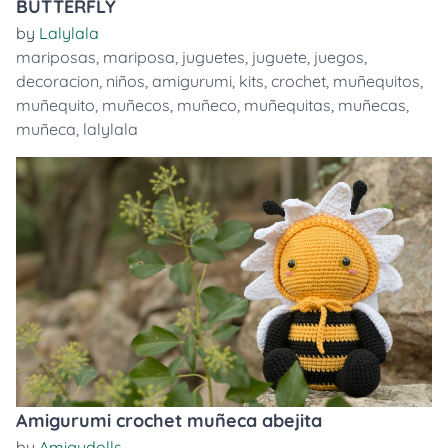
BUTTERFLY
by
Lalylala
mariposas
,
mariposa
,
juguetes
,
juguete
,
juegos
,
decoracion
,
niños
,
amigurumi
,
kits
,
crochet
,
muñequitos
,
muñequito
,
muñecos
,
muñeco
,
muñequitas
,
muñecas
,
muñeca
,
lalylala
Amigurumi crochet muñeca abejita
by
Amigudolls