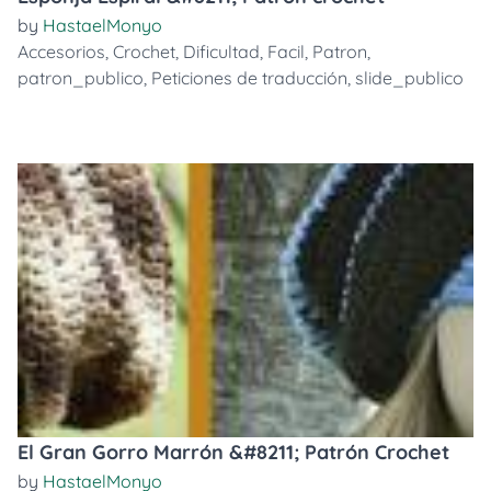
by
HastaelMonyo
Accesorios
,
Crochet
,
Dificultad
,
Facil
,
Patron
,
patron_publico
,
Peticiones de traducción
,
slide_publico
El Gran Gorro Marrón &#8211; Patrón Crochet
by
HastaelMonyo