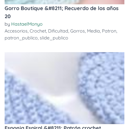
Gorro Boutique &#8211; Recuerdo de los años
20
by
HastaelMonyo
Accesorios
,
Crochet
,
Dificultad
,
Gorros
,
Media
,
Patron
,
patron_publico
,
slide_publico
Esponja Espiral &#8211; Patrón crochet