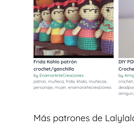
Frida Kahlo patrón
DIY PD
crochet/ganchillo
Croche
by
EnamorArteCreaciones
by
Amig
patron
,
muñeca
,
frida
,
khalo
,
muñecas
,
crochet
personaje
,
mujer
,
enamorartecreaciones
deadpoo
amigur
Más patrones de Lalylal