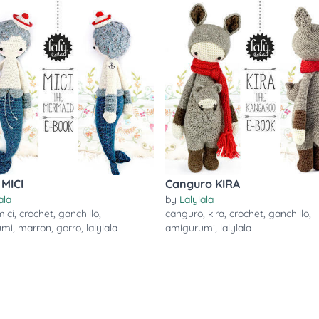
 MICI
Canguro KIRA
ala
by
Lalylala
mici
,
crochet
,
ganchillo
,
canguro
,
kira
,
crochet
,
ganchillo
,
umi
,
marron
,
gorro
,
lalylala
amigurumi
,
lalylala