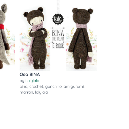
Oso BINA
by
Lalylala
bina
,
crochet
,
ganchillo
,
amigurumi
,
marron
,
lalylala