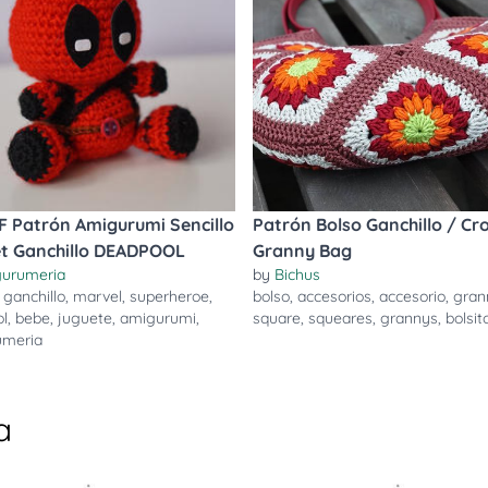
F Patrón Amigurumi Sencillo
Patrón Bolso Ganchillo / Cr
t Ganchillo DEADPOOL
Granny Bag
urumeria
by
Bichus
,
ganchillo
,
marvel
,
superheroe
,
bolso
,
accesorios
,
accesorio
,
gran
l
,
bebe
,
juguete
,
amigurumi
,
square
,
squeares
,
grannys
,
bolsit
umeria
a