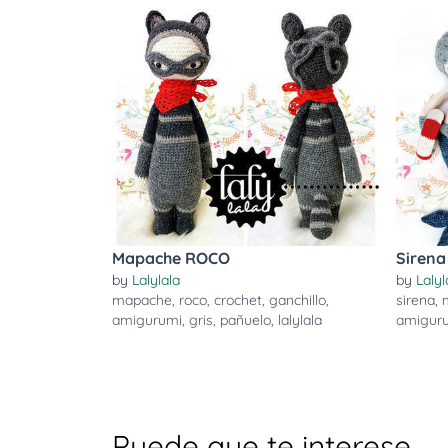
Mapache ROCO
Sirena
by
Lalylala
by
Lalyl
mapache
,
roco
,
crochet
,
ganchillo
,
sirena
,
amigurumi
,
gris
,
pañuelo
,
lalylala
amigur
Puede que te interese