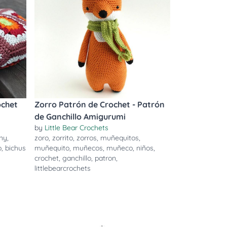
ochet
Zorro Patrón de Crochet - Patrón
de Ganchillo Amigurumi
by
Little Bear Crochets
ny
,
zoro
,
zorrito
,
zorros
,
muñequitos
,
o
,
bichus
muñequito
,
muñecos
,
muñeco
,
niños
,
crochet
,
ganchillo
,
patron
,
littlebearcrochets