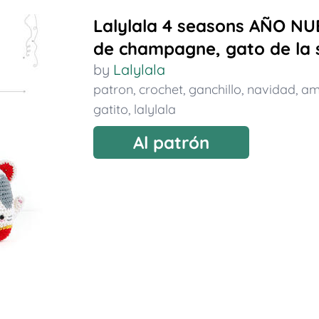
Lalylala 4 seasons AÑO NUEV
de champagne, gato de la 
by
Lalylala
patron
,
crochet
,
ganchillo
,
navidad
,
am
gatito
,
lalylala
Al patrón