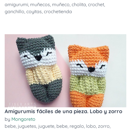
amigurumi
,
muñecos
,
muñeco
,
cholita
,
crochet
,
ganchillo
,
coyitas
,
crochetienda
Amigurumis fáciles de una pieza. Lobo y zorro
by
Mongoreto
bebe
,
juguetes
,
juguete
,
bebe
,
regalo
,
lobo
,
zorro
,