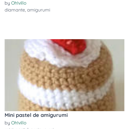
by
Oh!villo
diamante
,
amigurumi
Mini pastel de amigurumi
by
Oh!villo