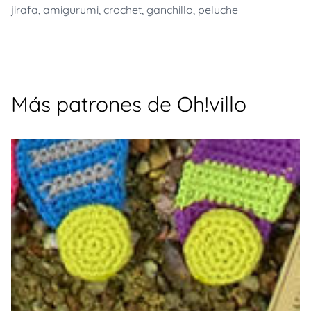
jirafa
,
amigurumi
,
crochet
,
ganchillo
,
peluche
Más patrones de Oh!villo