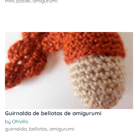
mini
,
pastel
,
amigurumi
Guirnalda de bellotas de amigurumi
by
Oh!villo
guirnalda
,
bellotas
,
amigurumi