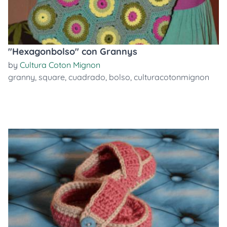
"Hexagonbolso" con Grannys
by
Cultura Coton Mignon
granny
,
square
,
cuadrado
,
bolso
,
culturacotonmignon