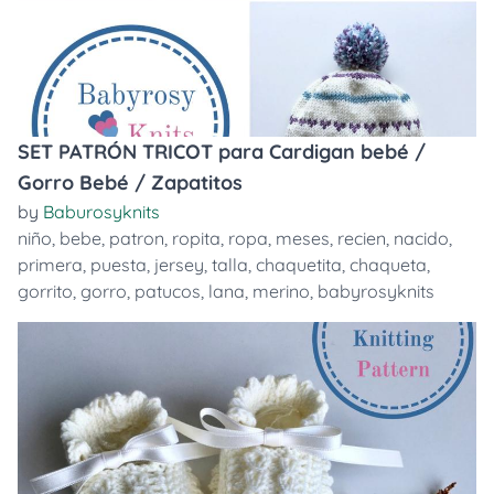
SET PATRÓN TRICOT para Cardigan bebé /
Gorro Bebé / Zapatitos
by
Baburosyknits
niño
,
bebe
,
patron
,
ropita
,
ropa
,
meses
,
recien
,
nacido
,
primera
,
puesta
,
jersey
,
talla
,
chaquetita
,
chaqueta
,
gorrito
,
gorro
,
patucos
,
lana
,
merino
,
babyrosyknits