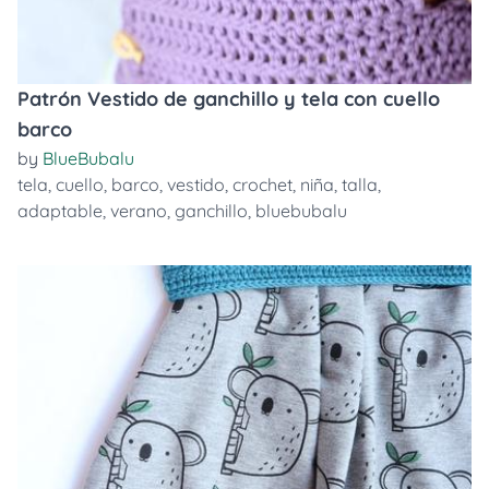
Patrón Vestido de ganchillo y tela con cuello
barco
by
BlueBubalu
tela
,
cuello
,
barco
,
vestido
,
crochet
,
niña
,
talla
,
adaptable
,
verano
,
ganchillo
,
bluebubalu