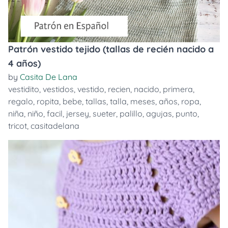
Patrón vestido tejido (tallas de recién nacido a
4 años)
by
Casita De Lana
vestidito
,
vestidos
,
vestido
,
recien
,
nacido
,
primera
,
regalo
,
ropita
,
bebe
,
tallas
,
talla
,
meses
,
años
,
ropa
,
niña
,
niño
,
facil
,
jersey
,
sueter
,
palillo
,
agujas
,
punto
,
tricot
,
casitadelana