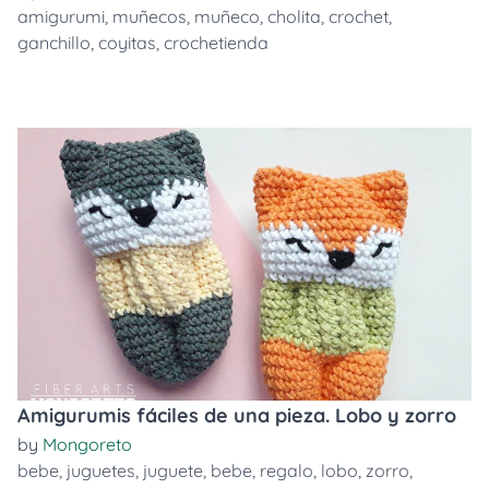
amigurumi
,
muñecos
,
muñeco
,
cholita
,
crochet
,
ganchillo
,
coyitas
,
crochetienda
Amigurumis fáciles de una pieza. Lobo y zorro
by
Mongoreto
bebe
,
juguetes
,
juguete
,
bebe
,
regalo
,
lobo
,
zorro
,