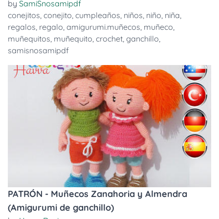
by
SamiSnosamipdf
conejitos
,
conejito
,
cumpleaños
,
niños
,
niño
,
niña
,
regalos
,
regalo
,
amigurumi.muñecos
,
muñeco
,
muñequitos
,
muñequito
,
crochet
,
ganchillo
,
samisnosamipdf
PATRÓN - Muñecos Zanahoria y Almendra
(Amigurumi de ganchillo)