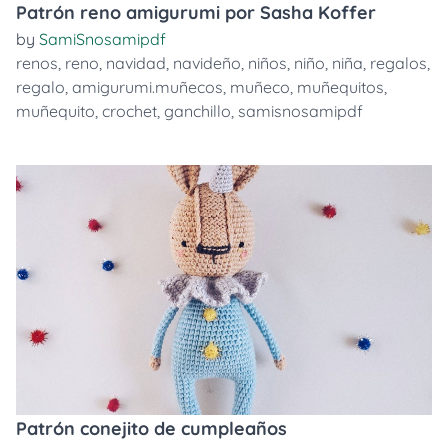
Patrón reno amigurumi por Sasha Koffer
by
SamiSnosamipdf
renos
,
reno
,
navidad
,
navideño
,
niños
,
niño
,
niña
,
regalos
,
regalo
,
amigurumi.muñecos
,
muñeco
,
muñequitos
,
muñequito
,
crochet
,
ganchillo
,
samisnosamipdf
Patrón conejito de cumpleaños