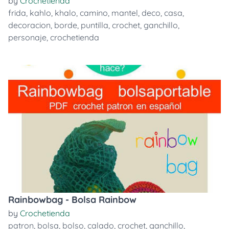
by
Crochetienda
frida
,
kahlo
,
khalo
,
camino
,
mantel
,
deco
,
casa
,
decoracion
,
borde
,
puntilla
,
crochet
,
ganchillo
,
personaje
,
crochetienda
Rainbowbag - Bolsa Rainbow
by
Crochetienda
patron
,
bolsa
,
bolso
,
calado
,
crochet
,
ganchillo
,