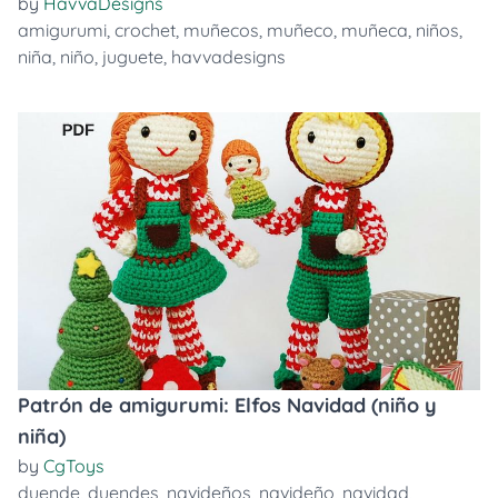
by
HavvaDesigns
amigurumi
,
crochet
,
muñecos
,
muñeco
,
muñeca
,
niños
,
niña
,
niño
,
juguete
,
havvadesigns
Patrón de amigurumi: Elfos Navidad (niño y
niña)
by
CgToys
duende
,
duendes
,
navideños
,
navideño
,
navidad
,