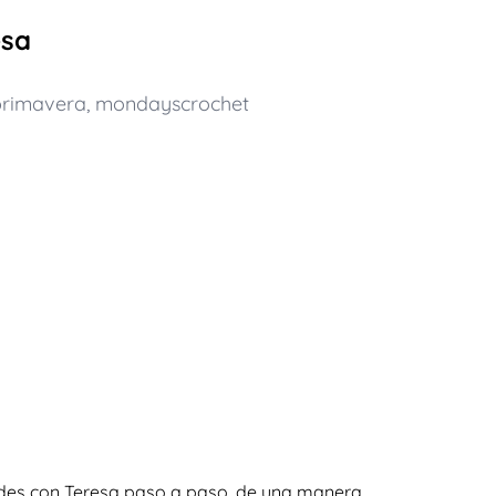
esa
primavera
,
mondayscrochet
rdes con Teresa paso a paso, de una manera