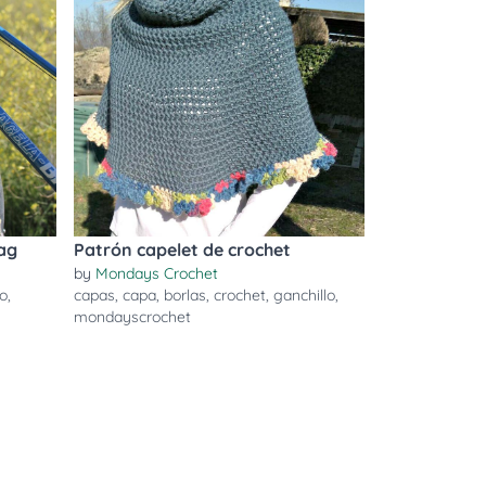
ag
Patrón capelet de crochet
by
Mondays Crochet
so
,
capas
,
capa
,
borlas
,
crochet
,
ganchillo
,
mondayscrochet