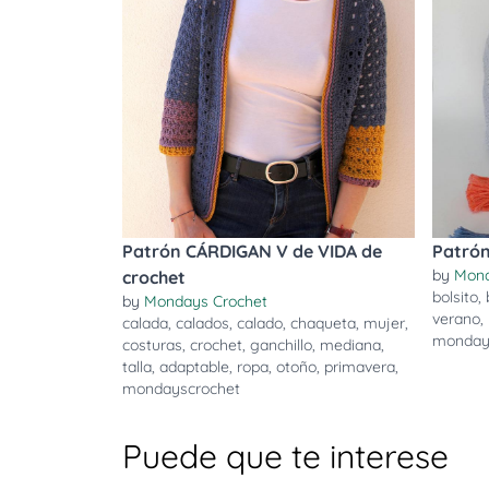
Patrón CÁRDIGAN V de VIDA de
Patrón
by
Mond
crochet
bolsito
,
by
Mondays Crochet
verano
,
calada
,
calados
,
calado
,
chaqueta
,
mujer
,
monday
costuras
,
crochet
,
ganchillo
,
mediana
,
talla
,
adaptable
,
ropa
,
otoño
,
primavera
,
mondayscrochet
Puede que te interese