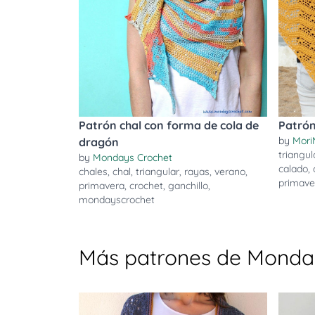
Patrón chal con forma de cola de
Patrón
by
Mori
dragón
triangul
by
Mondays Crochet
calado
,
chales
,
chal
,
triangular
,
rayas
,
verano
,
primave
primavera
,
crochet
,
ganchillo
,
mondayscrochet
Más patrones de Monda