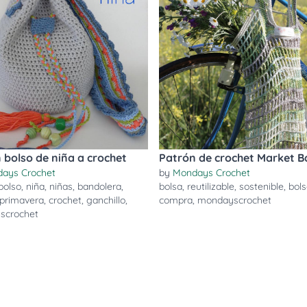
 bolso de niña a crochet
Patrón de crochet Market B
ays Crochet
by
Mondays Crochet
bolso
,
niña
,
niñas
,
bandolera
,
bolsa
,
reutilizable
,
sostenible
,
bol
primavera
,
crochet
,
ganchillo
,
compra
,
mondayscrochet
scrochet