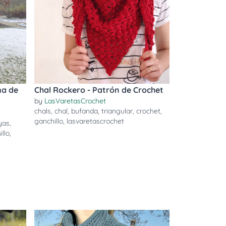
ma de
Chal Rockero - Patrón de Crochet
by
LasVaretasCrochet
chals
,
chal
,
bufanda
,
triangular
,
crochet
,
ganchillo
,
lasvaretascrochet
yas
,
llo
,