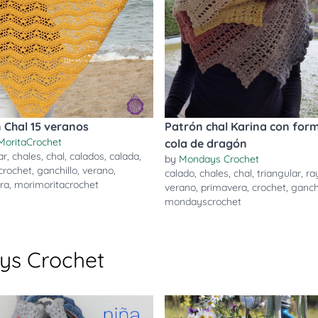
 Chal 15 veranos
Patrón chal Karina con for
MoritaCrochet
cola de dragón
ar
,
chales
,
chal
,
calados
,
calada
,
by
Mondays Crochet
crochet
,
ganchillo
,
verano
,
calado
,
chales
,
chal
,
triangular
,
ra
ra
,
morimoritacrochet
verano
,
primavera
,
crochet
,
ganchi
mondayscrochet
ys Crochet