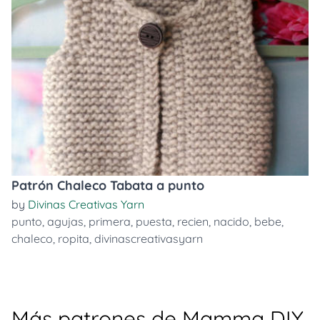
Patrón Chaleco Tabata a punto
by
Divinas Creativas Yarn
punto
,
agujas
,
primera
,
puesta
,
recien
,
nacido
,
bebe
,
chaleco
,
ropita
,
divinascreativasyarn
Más patrones de Mamma DIY