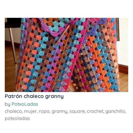
Patrón chaleco granny
by
PotxoLadas
chaleco
,
mujer
,
ropa
,
granny
,
square
,
crochet
,
ganchillo
,
potxoladas