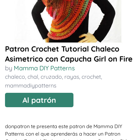
Patron Crochet Tutorial Chaleco
Asimetrico con Capucha Girl on Fire
by
Mamma DIY Patterns
chaleco
,
chal
,
cruzado
,
rayas
,
crochet
,
mammadiypatterns
Al patrón
donpatron te presenta este patron de Mamma DIY
Patterns con el que aprenderás a hacer un Patron