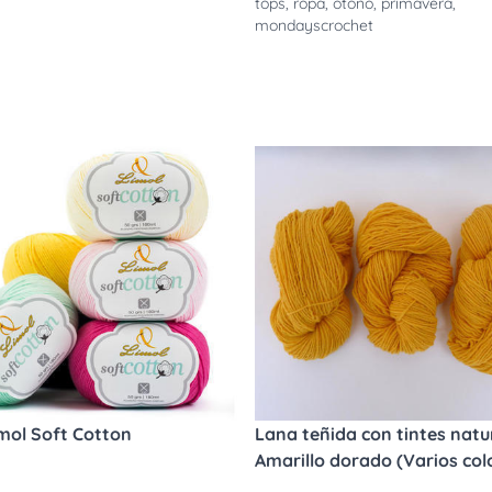
tops
,
ropa
,
otoño
,
primavera
,
mondayscrochet
imol Soft Cotton
Lana teñida con tintes natur
Amarillo dorado (Varios col