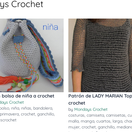
ys Crochet
 bolso de niña a crochet
Patrón de LADY MARIAN Top
ays Crochet
crochet
bolso
,
niña
,
niñas
,
bandolera
,
by
Mondays Crochet
primavera
,
crochet
,
ganchillo
,
costuras
,
camiseta
,
camisetas
,
cu
scrochet
malla
,
manga
,
cuartos
,
larga
,
cha
mujer
,
crochet
,
ganchillo
,
median