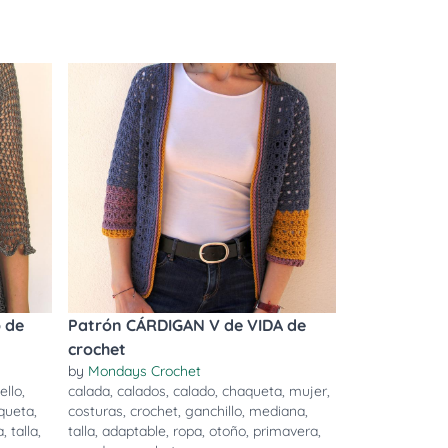
 de
Patrón CÁRDIGAN V de VIDA de
crochet
by
Mondays Crochet
ello
,
calada
,
calados
,
calado
,
chaqueta
,
mujer
,
queta
,
costuras
,
crochet
,
ganchillo
,
mediana
,
a
,
talla
,
talla
,
adaptable
,
ropa
,
otoño
,
primavera
,