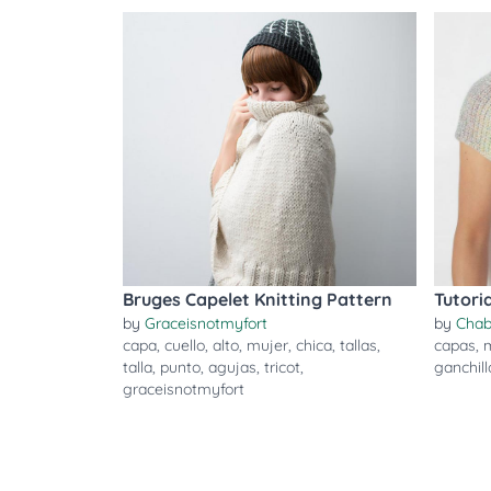
Bruges Capelet Knitting Pattern
Tutori
by
Graceisnotmyfort
by
Cha
capa
,
cuello
,
alto
,
mujer
,
chica
,
tallas
,
capas
,
talla
,
punto
,
agujas
,
tricot
,
ganchill
graceisnotmyfort