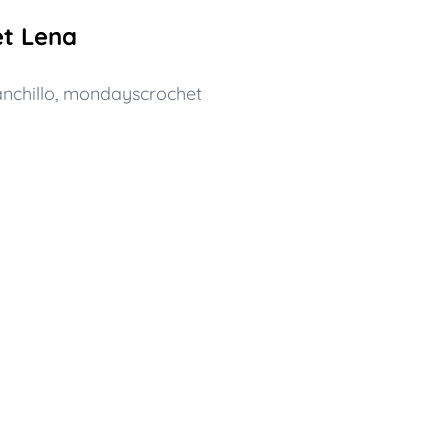
et Lena
nchillo
,
mondayscrochet