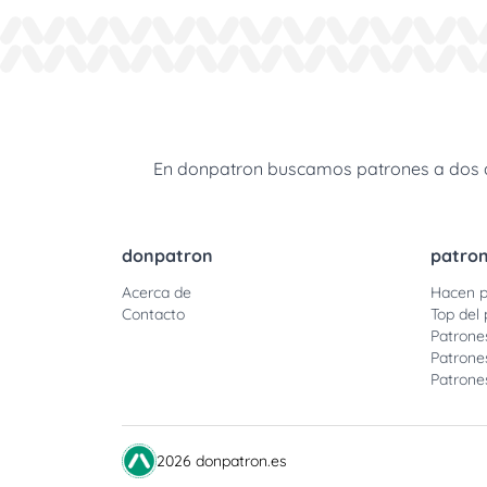
En donpatron buscamos patrones a dos agu
donpatron
patro
Acerca de
Hacen p
Contacto
Top del 
Patrone
Patrone
Patrone
2026 donpatron.es