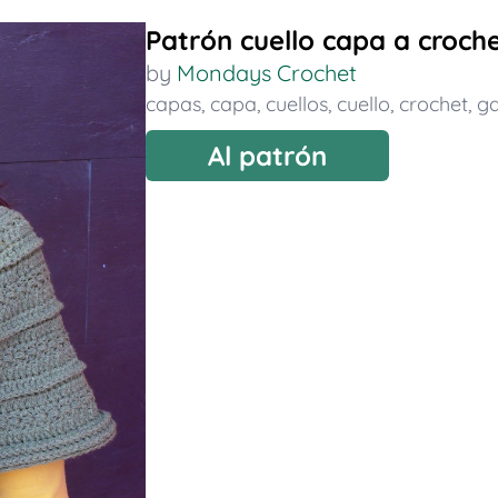
Patrón cuello capa a croch
by
Mondays Crochet
capas
,
capa
,
cuellos
,
cuello
,
crochet
,
ga
Al patrón