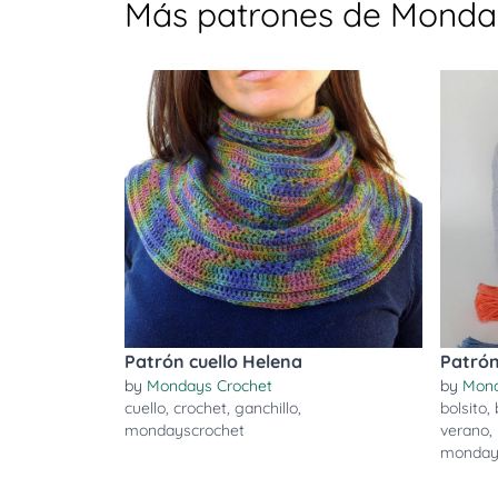
Más patrones de Monda
Patrón cuello Helena
Patrón
by
Mondays Crochet
by
Mond
cuello
,
crochet
,
ganchillo
,
bolsito
,
mondayscrochet
verano
,
monday