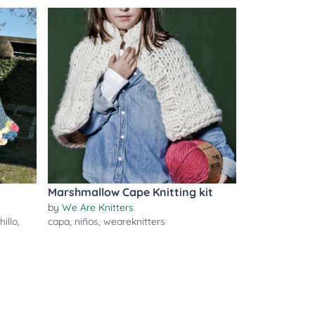
Marshmallow Cape Knitting kit
by
We Are Knitters
illo
,
capa
,
niños
,
weareknitters