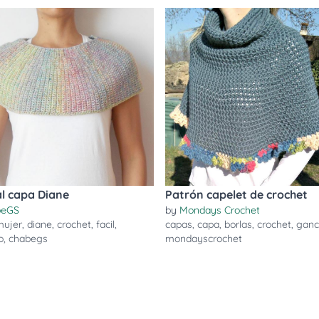
al capa Diane
Patrón capelet de crochet
beGS
by
Mondays Crochet
mujer
,
diane
,
crochet
,
facil
,
capas
,
capa
,
borlas
,
crochet
,
ganch
o
,
chabegs
mondayscrochet