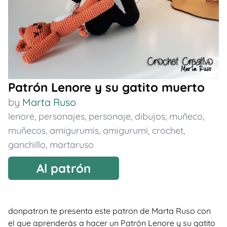
Patrón Lenore y su gatito muerto
by
Marta Ruso
lenore
,
personajes
,
personaje
,
dibujos
,
muñeco
,
muñecos
,
amigurumis
,
amigurumi
,
crochet
,
ganchillo
,
martaruso
Al patrón
donpatron te presenta este patron de Marta Ruso con
el que aprenderás a hacer un Patrón Lenore y su gatito