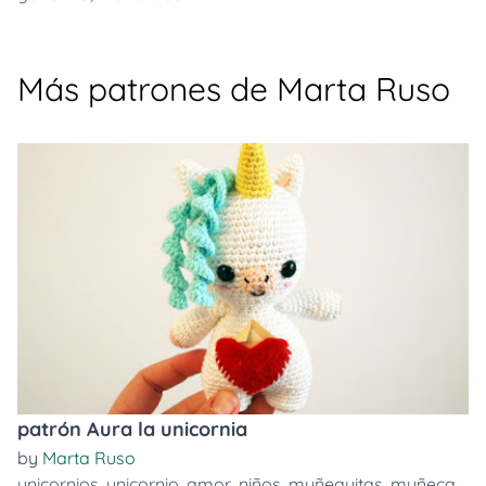
Más patrones de Marta Ruso
patrón Aura la unicornia
by
Marta Ruso
unicornios
,
unicornio
,
amor
,
niños
,
muñequitas
,
muñeca
,