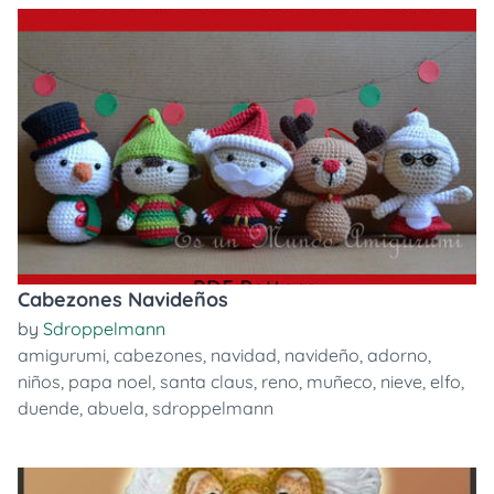
Cabezones Navideños
by
Sdroppelmann
amigurumi
,
cabezones
,
navidad
,
navideño
,
adorno
,
niños
,
papa noel
,
santa claus
,
reno
,
muñeco
,
nieve
,
elfo
,
duende
,
abuela
,
sdroppelmann