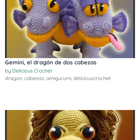
Gemini, el dragón de dos cabezas
by
Delicious Crochet
dragon
,
cabezas
,
amigurumi
,
deliciouscrochet