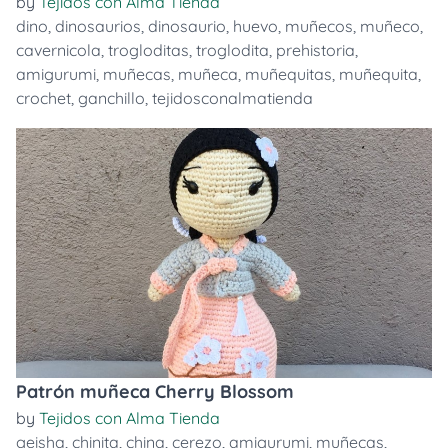
by
Tejidos con Alma Tienda
dino
,
dinosaurios
,
dinosaurio
,
huevo
,
muñecos
,
muñeco
,
cavernicola
,
trogloditas
,
troglodita
,
prehistoria
,
amigurumi
,
muñecas
,
muñeca
,
muñequitas
,
muñequita
,
crochet
,
ganchillo
,
tejidosconalmatienda
Patrón muñeca Cherry Blossom
by
Tejidos con Alma Tienda
geisha
,
chinita
,
china
,
cerezo
,
amigurumi
,
muñecas
,