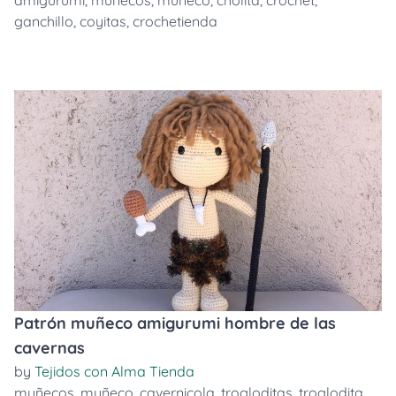
ganchillo
,
coyitas
,
crochetienda
Patrón muñeco amigurumi hombre de las
cavernas
by
Tejidos con Alma Tienda
muñecos
,
muñeco
,
cavernicola
,
trogloditas
,
troglodita
,