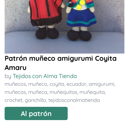
Patrón muñeco amigurumi Coyita
Amaru
by
Tejidos con Alma Tienda
muñecos
,
muñeco
,
coyita
,
ecuador
,
amigurumi
,
muñecas
,
muñeca
,
muñequitas
,
muñequita
,
crochet
,
ganchillo
,
tejidosconalmatienda
Al patrón