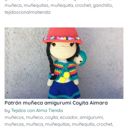
muñeca
,
muñequitas
,
muñequita
,
crochet
,
ganchillo
,
tejidosconalmatienda
Patrón muñeca amigurumi Coyita Aimara
by
Tejidos con Alma Tienda
muñecos
,
muñeco
,
coyita
,
ecuador
,
amigurumi
,
muñecas
,
muñeca
,
muñequitas
,
muñequita
,
crochet
,