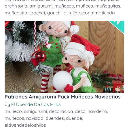
prehistoria
,
amigurumi
,
muñecas
,
muñeca
,
muñequitas
,
muñequita
,
crochet
,
ganchillo
,
tejidosconalmatienda
Patrones Amigurumi Pack Muñecos Navideños
by
El Duende De Los Hilos
muñeco
,
amigurumi
,
decoracion
,
deco
,
navideño
,
muñecos
,
navidad
,
duendes
,
duende
,
elduendedeloshilos