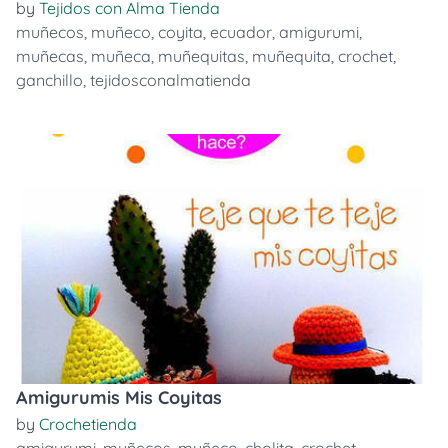
by
Tejidos con Alma Tienda
muñecos
,
muñeco
,
coyita
,
ecuador
,
amigurumi
,
muñecas
,
muñeca
,
muñequitas
,
muñequita
,
crochet
,
ganchillo
,
tejidosconalmatienda
Amigurumis Mis Coyitas
by
Crochetienda
amigurumi
,
muñecos
,
muñeco
,
cholita
,
crochet
,