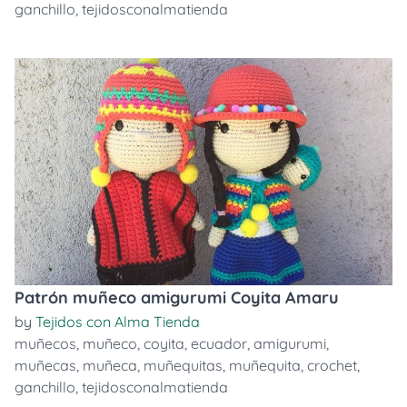
ganchillo
,
tejidosconalmatienda
Patrón muñeco amigurumi Coyita Amaru
by
Tejidos con Alma Tienda
muñecos
,
muñeco
,
coyita
,
ecuador
,
amigurumi
,
muñecas
,
muñeca
,
muñequitas
,
muñequita
,
crochet
,
ganchillo
,
tejidosconalmatienda