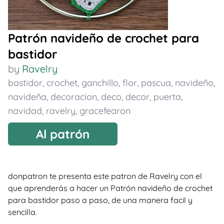
Patrón navideño de crochet para
bastidor
by
Ravelry
bastidor
,
crochet
,
ganchillo
,
flor
,
pascua
,
navideño
,
navideña
,
decoracion
,
deco
,
decor
,
puerta
,
navidad
,
ravelry
,
gracefearon
Al patrón
donpatron te presenta este patron de Ravelry con el
que aprenderás a hacer un Patrón navideño de crochet
para bastidor paso a paso, de una manera facil y
sencilla.