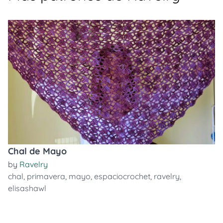
Chal de Mayo
by
Ravelry
chal
,
primavera
,
mayo
,
espaciocrochet
,
ravelry
,
elisashawl